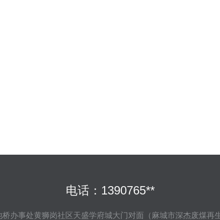
电话：1390765**
桥办事处黄狮岗社区天盛学府城大门对面（麻城市深杰废煤再生