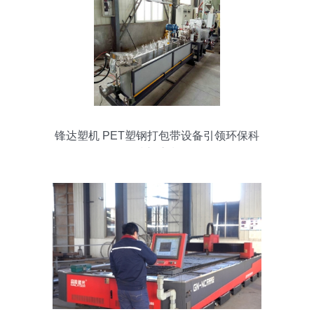
锋达塑机 PET塑钢打包带设备引领环保科
技新浪潮