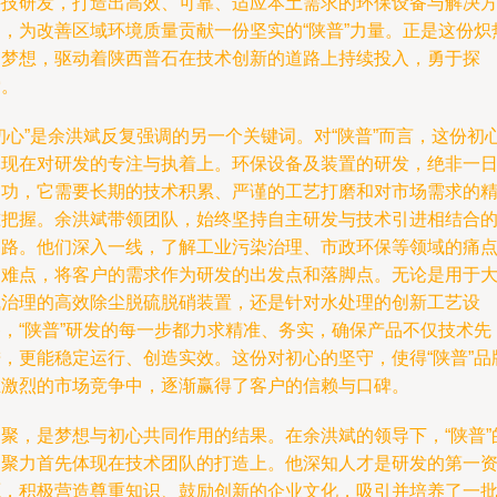
科技研发，打造出高效、可靠、适应本土需求的环保设备与解决
案，为改善区域环境质量贡献一份坚实的“陕普”力量。正是这份炽
的梦想，驱动着陕西普石在技术创新的道路上持续投入，勇于探
索。
初心”是余洪斌反复强调的另一个关键词。对“陕普”而言，这份初
体现在对研发的专注与执着上。环保设备及装置的研发，绝非一
之功，它需要长期的技术积累、严谨的工艺打磨和对市场需求的
准把握。余洪斌带领团队，始终坚持自主研发与技术引进相结合
道路。他们深入一线，了解工业污染治理、市政环保等领域的痛
和难点，将客户的需求作为研发的出发点和落脚点。无论是用于
气治理的高效除尘脱硫脱硝装置，还是针对水处理的创新工艺设
备，“陕普”研发的每一步都力求精准、务实，确保产品不仅技术先
进，更能稳定运行、创造实效。这份对初心的坚守，使得“陕普”品
在激烈的市场竞争中，逐渐赢得了客户的信赖与口碑。
凝聚，是梦想与初心共同作用的结果。在余洪斌的领导下，“陕普”
凝聚力首先体现在技术团队的打造上。他深知人才是研发的第一
源，积极营造尊重知识、鼓励创新的企业文化，吸引并培养了一