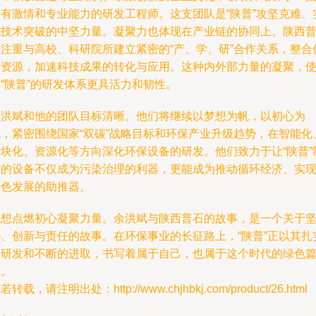
富有激情和专业能力的研发工程师。这支团队是“陕普”攻坚克难、
现技术突破的中坚力量。凝聚力也体现在产业链的协同上。陕西
石注重与高校、科研院所建立紧密的“产、学、研”合作关系，整合
势资源，加速科技成果的转化与应用。这种内外部力量的凝聚，
“陕普”的研发体系更具活力和韧性。
余洪斌和他的团队目标清晰。他们将继续以梦想为帆，以初心为
舵，紧密围绕国家“双碳”战略目标和环保产业升级趋势，在智能化
模块化、资源化等方向深化环保设备的研发。他们致力于让“陕普”
造的设备不仅成为污染治理的利器，更能成为推动循环经济、实
绿色发展的助推器。
梦想点燃初心凝聚力量。余洪斌与陕西普石的故事，是一个关于
持、创新与责任的故事。在环保事业的长征路上，“陕普”正以其扎
的研发和不断的进取，书写着属于自己，也属于这个时代的绿色
章。
若转载，请注明出处：http://www.chjhbkj.com/product/26.html