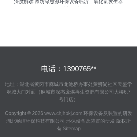
深度解读 潍坊绿思源环保设备临沂二氧化氯发生器
价格行情与技术赋能
电话：1390765**
地址：湖北省黄冈市麻城市龙池桥办事处黄狮岗社区天盛学
府城大门对面（麻城市深杰废煤再生资源有限公司大楼6.7
号门店）
Copyright © 2026
www.chjhbkj.com
环保设备及装置的研发
湖北畅洁环保科技有限公司
环保设备及装置的研发
版权所
有
Sitemap