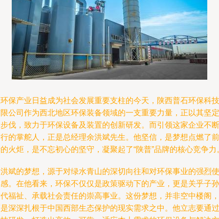
在环保产业日益成为社会发展重要支柱的今天，陕西普石环保科
有限公司作为西北地区环保装备领域的一支重要力量，正以其坚
的步伐，致力于环保设备及装置的创新研发。而引领这家企业不
前行的掌舵人，正是总经理余洪斌先生。他坚信，是梦想点燃了
行的火炬，是不忘初心的坚守，凝聚起了“陕普”品牌的核心竞争力
余洪斌的梦想，源于对绿水青山的深切向往和对环保事业的强烈
命感。在他看来，环保不仅仅是政策驱动下的产业，更是关乎子
后代福祉、承载社会责任的崇高事业。这份梦想，并非空中楼阁
而是深深扎根于中国西部生态保护的现实需求之中。他立志要通